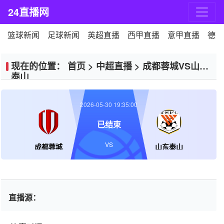
24直播网
篮球新闻
足球新闻
英超直播
西甲直播
意甲直播
德甲
现在的位置：
首页
>
中超直播
>
成都蓉城VS山东
泰山
2026-05-30 19:35:00
已结束
VS
成都蓉城
山东泰山
直播源：