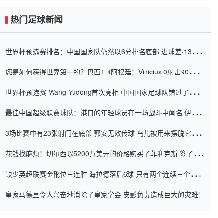
热门足球新闻
世界杯预选赛排名：中国国家队仍然以6分排名底部 进球差-13令人
震惊
您是如何获得世界第一的？巴西1-4阿根廷：Vinicius 0射击90分钟
内
世界杯预选赛-Wang Yudong首次亮相 中国国家足球队错过了世界
杯0-2
最佳中国超级联赛球队：港口的年轻球员在一场战斗中闻名 伊万放
弃了泰桑（Taishan）
3场比赛中有23张射门在底部 郭安无效传球 鸟儿被用来摆脱它
Setien痴迷于三名后卫
花钱找麻烦！切尔西以5200万美元的价格购买了菲利克斯 签了7年
并在半年内租了夏窗口
缺少英超联赛金靴位三连胜 海拉德落后6球 只有两个连续三个连续
三靴
皇家马德里令人兴奋地消除了皇家学会 安彭负责造成巨大的灾难！