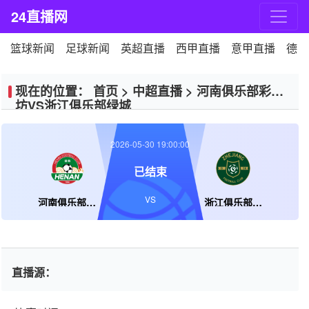
24直播网
篮球新闻
足球新闻
英超直播
西甲直播
意甲直播
德甲
现在的位置：
首页
>
中超直播
>
河南俱乐部彩陶
坊VS浙江俱乐部绿城
2026-05-30 19:00:00
已结束
VS
河南俱乐部彩陶坊
浙江俱乐部绿城
直播源：