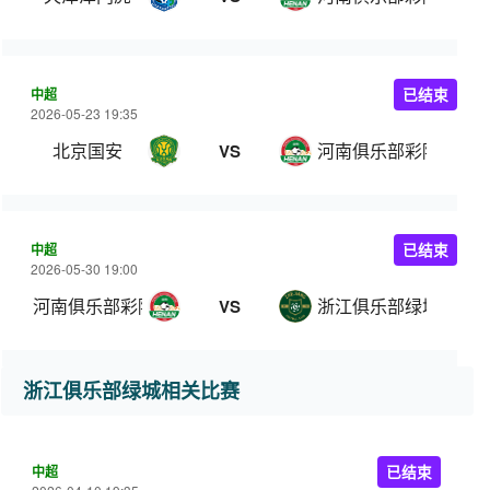
中超
已结束
2026-05-23 19:35
北京国安
河南俱乐部彩陶坊
VS
中超
已结束
2026-05-30 19:00
河南俱乐部彩陶坊
浙江俱乐部绿城
VS
浙江俱乐部绿城相关比赛
中超
已结束