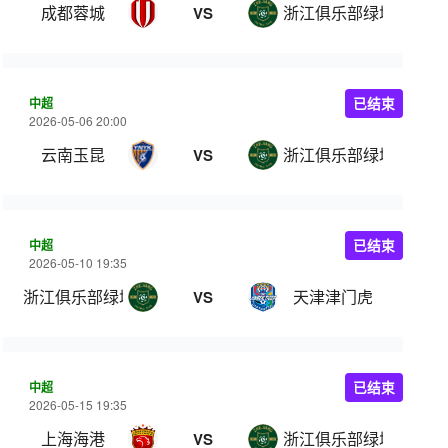
成都蓉城
浙江俱乐部绿城
VS
中超
已结束
2026-05-06 20:00
云南玉昆
浙江俱乐部绿城
VS
中超
已结束
2026-05-10 19:35
浙江俱乐部绿城
天津津门虎
VS
中超
已结束
2026-05-15 19:35
上海海港
浙江俱乐部绿城
VS