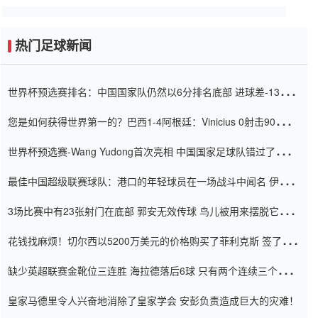
热门足球新闻
世界杯预选赛排名：中国国家队仍然以6分排名底部 进球差-13令人
震惊
您是如何获得世界第一的？巴西1-4阿根廷：Vinicius 0射击90分钟
内
世界杯预选赛-Wang Yudong首次亮相 中国国家足球队错过了世界
杯0-2
最佳中国超级联赛球队：港口的年轻球员在一场战斗中闻名 伊万放
弃了泰桑（Taishan）
3场比赛中有23张射门在底部 郭安无效传球 鸟儿被用来摆脱它
Setien痴迷于三名后卫
花钱找麻烦！切尔西以5200万美元的价格购买了菲利克斯 签了7年
并在半年内租了夏窗口
缺少英超联赛金靴位三连胜 海拉德落后6球 只有两个连续三个连续
三靴
皇家马德里令人兴奋地消除了皇家学会 安彭负责造成巨大的灾难！