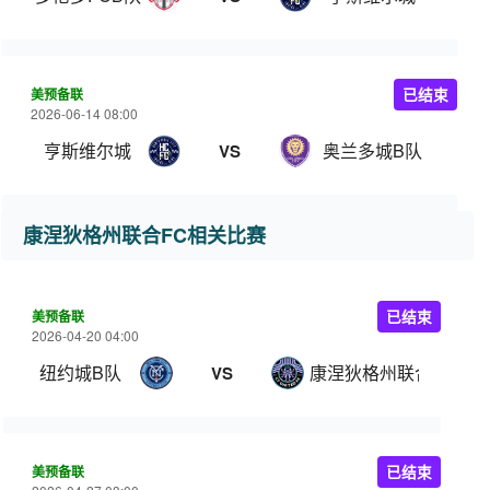
美预备联
已结束
2026-06-14 08:00
亨斯维尔城
奥兰多城B队
VS
康涅狄格州联合FC相关比赛
美预备联
已结束
2026-04-20 04:00
纽约城B队
康涅狄格州联合FC
VS
美预备联
已结束