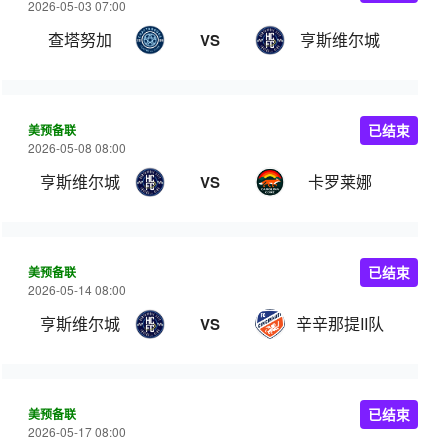
2026-05-03 07:00
查塔努加
亨斯维尔城
VS
美预备联
已结束
2026-05-08 08:00
亨斯维尔城
卡罗莱娜
VS
美预备联
已结束
2026-05-14 08:00
亨斯维尔城
辛辛那提II队
VS
美预备联
已结束
2026-05-17 08:00