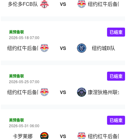
多伦多FCB队
纽约红牛后备队
VS
美预备联
已结束
2026-05-18 07:00
纽约红牛后备队
纽约城B队
VS
美预备联
已结束
2026-05-25 07:00
纽约红牛后备队
康涅狄格州联合FC
VS
美预备联
已结束
2026-05-31 06:00
卡罗莱娜
纽约红牛后备队
VS