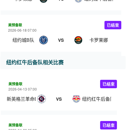
美预备联
已结束
2026-06-18 07:00
纽约城B队
卡罗莱娜
VS
纽约红牛后备队相关比赛
美预备联
已结束
2026-04-13 07:00
新英格兰革命B队
纽约红牛后备队
VS
美预备联
已结束