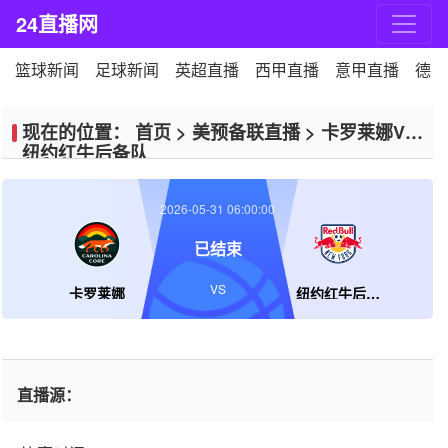
24直播网
篮球新闻
足球新闻
英超直播
西甲直播
意甲直播
德甲
现在的位置：
首页
>
美预备联直播
>
卡罗莱娜VS
纽约红牛后备队
2026-05-31 06:00:00
已结束
VS
卡罗莱娜
纽约红牛后备队
直播源：