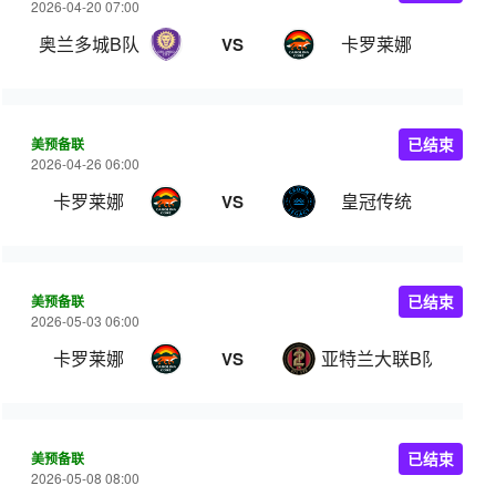
2026-04-20 07:00
奥兰多城B队
卡罗莱娜
VS
美预备联
已结束
2026-04-26 06:00
卡罗莱娜
皇冠传统
VS
美预备联
已结束
2026-05-03 06:00
卡罗莱娜
亚特兰大联B队
VS
美预备联
已结束
2026-05-08 08:00