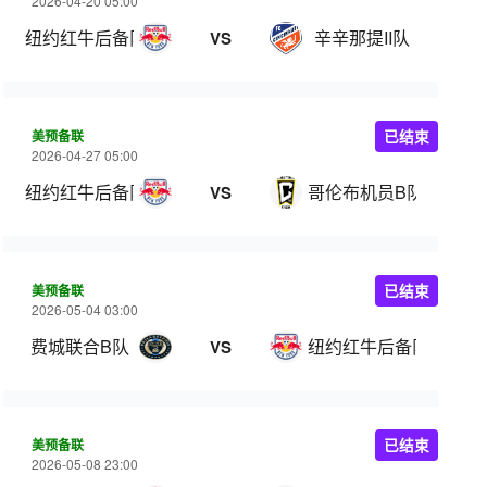
2026-04-20 05:00
纽约红牛后备队
辛辛那提II队
VS
美预备联
已结束
2026-04-27 05:00
纽约红牛后备队
哥伦布机员B队
VS
美预备联
已结束
2026-05-04 03:00
费城联合B队
纽约红牛后备队
VS
美预备联
已结束
2026-05-08 23:00