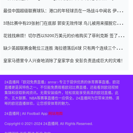
杯0-2
最佳中国超级联赛球队：港口的年轻球员在一场战斗中闻名 伊万放
弃了泰桑（Taishan）
3场比赛中有23张射门在底部 郭安无效传球 鸟儿被用来摆脱它
Setien痴迷于三名后卫
花钱找麻烦！切尔西以5200万美元的价格购买了菲利克斯 签了7年
并在半年内租了夏窗口
缺少英超联赛金靴位三连胜 海拉德落后6球 只有两个连续三个连续
三靴
皇家马德里令人兴奋地消除了皇家学会 安彭负责造成巨大的灾难！
24直播网『欧冠免费直播』anna✨专注于提供优质的体育赛事直播，欧冠
直播更是其特色之一。不仅能免费观看欧冠比赛直播，还能看到欧冠视频
集锦和获取新闻资讯。无需安装插件，轻松就能享受高清的欧冠直播。此
外，五大联赛、NBA等赛事直播也一应俱全。24直播网为您带来流畅、清
晰的欧冠直播体验，让您感受体育的魅力。
24直播网 | All Football App
网站地图
Copyright © 2021-2024 24直播网. All Rights Reserved.