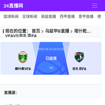
24直播网
篮球新闻
足球新闻
英超直播
西甲直播
意甲直播
德甲
现在的位置：
首页
>
乌兹甲B直播
>
塔什乾
VFAVS吉扎克FA
2026-05-24 20:00:00
已结束
VS
塔什乾VFA
吉扎克FA
直播源：