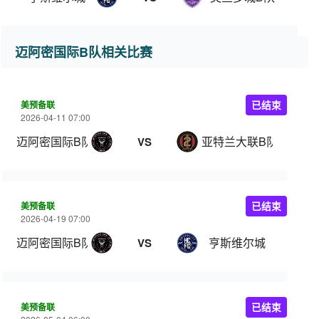
迈阿密国际B队相关比赛
美预备联
已结束
2026-04-11 07:00
迈阿密国际B队
亚特兰大联B队
VS
美预备联
已结束
2026-04-19 07:00
迈阿密国际B队
亨斯维尔城
VS
美预备联
已结束