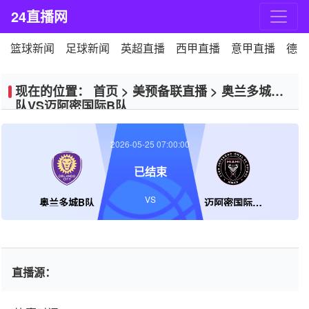
24直播网
篮球新闻
足球新闻
英超直播
西甲直播
意甲直播
德甲
现在的位置：
首页
>
美预备联直播
>
奥兰多城B
队VS迈阿密国际B队
2026-05-25 07:00:00
已结束
VS
奥兰多城B队
迈阿密国际B队
直播源：