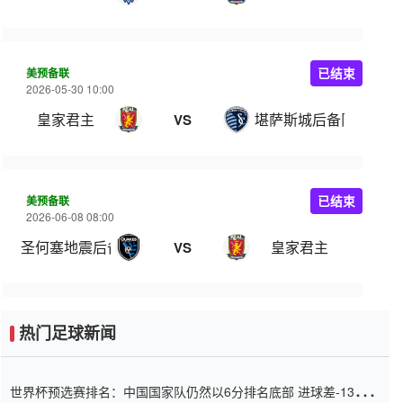
美预备联
已结束
2026-05-30 10:00
皇家君主
堪萨斯城后备队
VS
美预备联
已结束
2026-06-08 08:00
圣何塞地震后备队
皇家君主
VS
热门足球新闻
世界杯预选赛排名：中国国家队仍然以6分排名底部 进球差-13令人