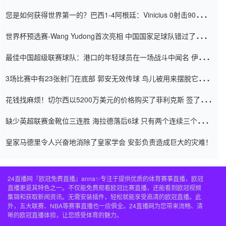
震惊
您是如何获得世界第一的？巴西1-4阿根廷：Vinicius 0射击90分钟
内
世界杯预选赛-Wang Yudong首次亮相 中国国家足球队错过了世界
杯0-2
最佳中国超级联赛球队：港口的年轻球员在一场战斗中闻名 伊万放
弃了泰桑（Taishan）
3场比赛中有23张射门在底部 郭安无效传球 鸟儿被用来摆脱它
Setien痴迷于三名后卫
花钱找麻烦！切尔西以5200万美元的价格购买了菲利克斯 签了7年
并在半年内租了夏窗口
缺少英超联赛金靴位三连胜 海拉德落后6球 只有两个连续三个连续
三靴
皇家马德里令人兴奋地消除了皇家学会 安彭负责造成巨大的灾难！
24直播网『欧冠免费直播』anna✨专注于提供优质的体育赛事直播，欧冠
直播更是其特色之一。不仅能免费观看欧冠比赛直播，还能看到欧冠视频
集锦和获取新闻资讯。无需安装插件，轻松就能享受高清的欧冠直播。此
外，五大联赛、NBA等赛事直播也一应俱全。24直播网为您带来流畅、清
晰的欧冠直播体验，让您感受体育的魅力。