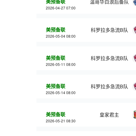
美预备联
温哥华白浪后备队
2026-04-27 07:00
美预备联
科罗拉多急流B队
2026-05-04 08:00
美预备联
科罗拉多急流B队
2026-05-11 08:00
美预备联
科罗拉多急流B队
2026-05-14 08:00
美预备联
皇家君主
2026-05-21 08:30