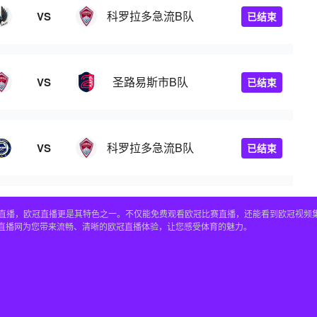
科罗拉多急流B队
VS
已结束
圣路易斯市B队
VS
已结束
科罗拉多急流B队
VS
已结束
赛事直播，欧冠直播更是其特色之一。不仅能免费观看欧冠比赛直播，还能看到欧冠视
4直播网为您带来流畅、清晰的欧冠直播体验，让您感受体育的魅力。