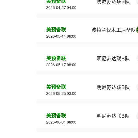
美预备联
明尼苏达联B队
2026-04-27 04:00
美预备联
波特兰伐木工后备队
2026-05-14 08:00
美预备联
明尼苏达联B队
2026-05-17 08:00
美预备联
明尼苏达联B队
2026-05-25 03:00
美预备联
明尼苏达联B队
2026-06-01 08:00