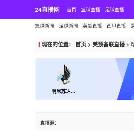
24直播网
首页
篮球直播
足球直播
篮球新闻
足球新闻
英超直播
西甲直播
现在的位置：
首页
>
美预备联直播
>
明尼苏达联B队
直播源：