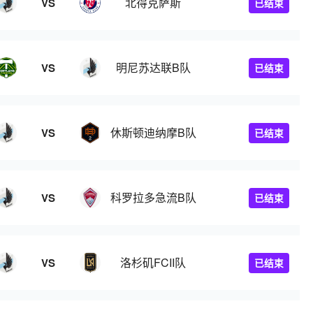
北得克萨斯
VS
已结束
明尼苏达联B队
VS
已结束
休斯顿迪纳摩B队
VS
已结束
科罗拉多急流B队
VS
已结束
洛杉矶FCII队
VS
已结束