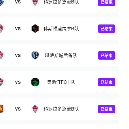
科罗拉多急流B队
VS
已结束
休斯顿迪纳摩B队
VS
已结束
堪萨斯城后备队
VS
已结束
奥斯汀FC II队
VS
已结束
科罗拉多急流B队
VS
已结束