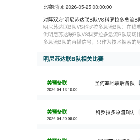
比赛时间: 2026-05-25 03:00:00
对阵双方:
明尼苏达联B队VS科罗拉多急流B
明尼苏达联B队VS科罗拉多急流B队：在线
供明尼苏达联B队VS科罗拉多急流B队现场
多急流B队的直播信号，只作为技术探索的
明尼苏达联B队相关比赛
美预备联
圣何塞地震后备队
2026-04-13 10:00
美预备联
科罗拉多急流B队
2026-04-20 08:00