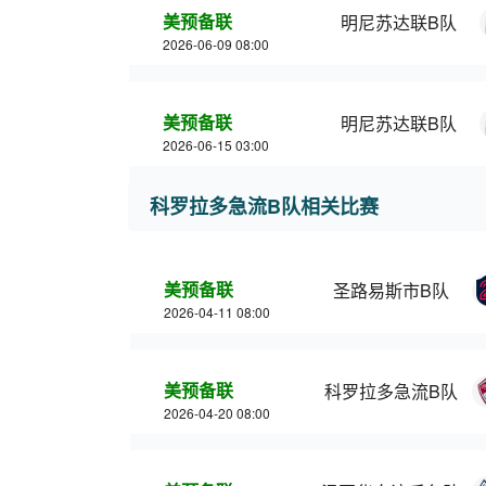
美预备联
明尼苏达联B队
2026-06-09 08:00
美预备联
明尼苏达联B队
2026-06-15 03:00
科罗拉多急流B队相关比赛
美预备联
圣路易斯市B队
2026-04-11 08:00
美预备联
科罗拉多急流B队
2026-04-20 08:00