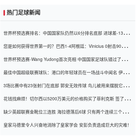
热门足球新闻
世界杯预选赛排名：中国国家队仍然以6分排名底部 进球差-13令人
震惊
您是如何获得世界第一的？巴西1-4阿根廷：Vinicius 0射击90分钟
内
世界杯预选赛-Wang Yudong首次亮相 中国国家足球队错过了世界
杯0-2
最佳中国超级联赛球队：港口的年轻球员在一场战斗中闻名 伊万放
弃了泰桑（Taishan）
3场比赛中有23张射门在底部 郭安无效传球 鸟儿被用来摆脱它
Setien痴迷于三名后卫
花钱找麻烦！切尔西以5200万美元的价格购买了菲利克斯 签了7年
并在半年内租了夏窗口
缺少英超联赛金靴位三连胜 海拉德落后6球 只有两个连续三个连续
三靴
皇家马德里令人兴奋地消除了皇家学会 安彭负责造成巨大的灾难！