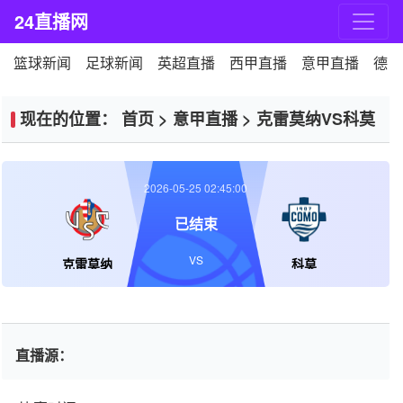
24直播网
篮球新闻
足球新闻
英超直播
西甲直播
意甲直播
德甲
现在的位置：
首页
>
意甲直播
>
克雷莫纳VS科莫
2026-05-25 02:45:00
已结束
VS
克雷莫纳
科莫
直播源：