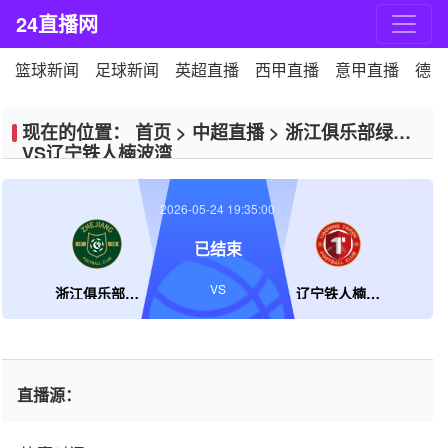
24直播网
篮球新闻
足球新闻
英超直播
西甲直播
意甲直播
德甲
现在的位置：
首页
>
中超直播
>
浙江俱乐部绿城
VS辽宁铁人楠波湾
2026-05-24 19:35:00
已结束
VS
浙江俱乐部绿城
辽宁铁人楠波湾
直播源：