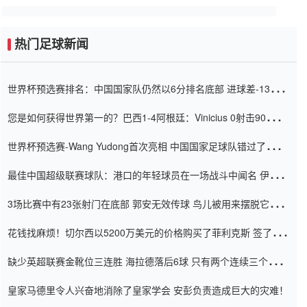
热门足球新闻
世界杯预选赛排名：中国国家队仍然以6分排名底部 进球差-13令人
震惊
您是如何获得世界第一的？巴西1-4阿根廷：Vinicius 0射击90分钟
内
世界杯预选赛-Wang Yudong首次亮相 中国国家足球队错过了世界
杯0-2
最佳中国超级联赛球队：港口的年轻球员在一场战斗中闻名 伊万放
弃了泰桑（Taishan）
3场比赛中有23张射门在底部 郭安无效传球 鸟儿被用来摆脱它
Setien痴迷于三名后卫
花钱找麻烦！切尔西以5200万美元的价格购买了菲利克斯 签了7年
并在半年内租了夏窗口
缺少英超联赛金靴位三连胜 海拉德落后6球 只有两个连续三个连续
三靴
皇家马德里令人兴奋地消除了皇家学会 安彭负责造成巨大的灾难！