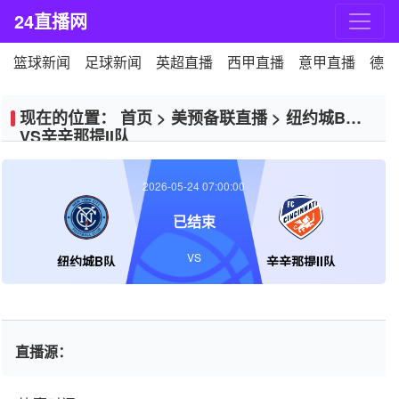
24直播网
篮球新闻
足球新闻
英超直播
西甲直播
意甲直播
德甲
现在的位置：
首页
>
美预备联直播
>
纽约城B队
VS辛辛那提II队
2026-05-24 07:00:00
已结束
VS
纽约城B队
辛辛那提II队
直播源：