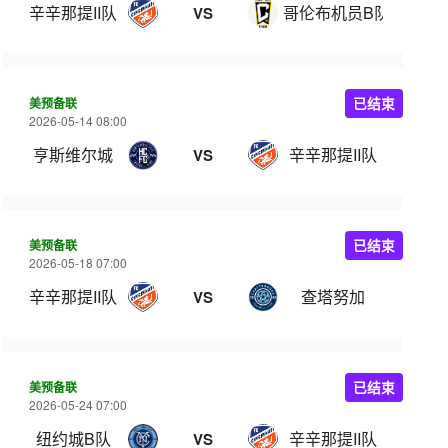
辛辛那提II队
哥伦布机员B队
VS
美预备联
已结束
2026-05-14 08:00
亨斯维尔城
辛辛那提II队
VS
美预备联
已结束
2026-05-18 07:00
辛辛那提II队
查塔努加
VS
美预备联
已结束
2026-05-24 07:00
纽约城B队
辛辛那提II队
VS