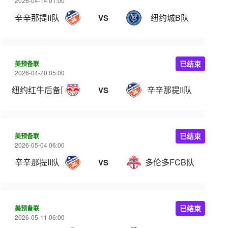
2026-04-14 01:00
辛辛那提II队
纽约城B队
VS
美预备联
已结束
2026-04-20 05:00
纽约红牛后备队
辛辛那提II队
VS
美预备联
已结束
2026-05-04 06:00
辛辛那提II队
多伦多FCB队
VS
美预备联
已结束
2026-05-11 06:00