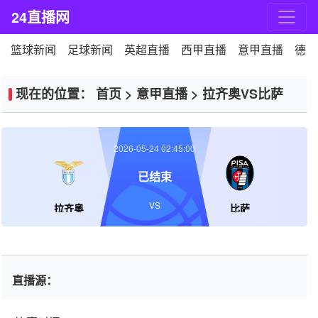
24直播网
篮球新闻
足球新闻
英超直播
西甲直播
意甲直播
德甲
现在的位置：
首页
>
意甲直播
>
拉齐奥VS比萨
2026-05-24 02:45:00
已结束
VS
拉齐奥
比萨
直播源：