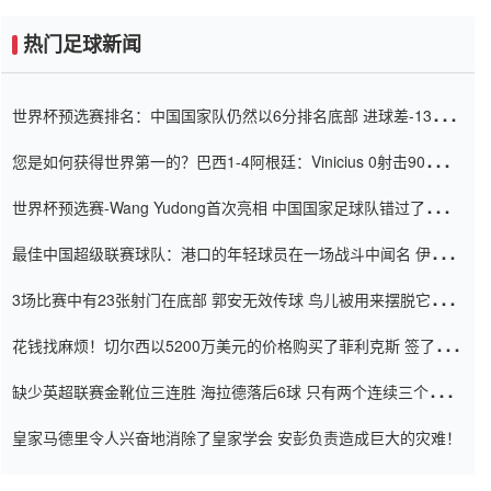
热门足球新闻
世界杯预选赛排名：中国国家队仍然以6分排名底部 进球差-13令人
震惊
您是如何获得世界第一的？巴西1-4阿根廷：Vinicius 0射击90分钟
内
世界杯预选赛-Wang Yudong首次亮相 中国国家足球队错过了世界
杯0-2
最佳中国超级联赛球队：港口的年轻球员在一场战斗中闻名 伊万放
弃了泰桑（Taishan）
3场比赛中有23张射门在底部 郭安无效传球 鸟儿被用来摆脱它
Setien痴迷于三名后卫
花钱找麻烦！切尔西以5200万美元的价格购买了菲利克斯 签了7年
并在半年内租了夏窗口
缺少英超联赛金靴位三连胜 海拉德落后6球 只有两个连续三个连续
三靴
皇家马德里令人兴奋地消除了皇家学会 安彭负责造成巨大的灾难！