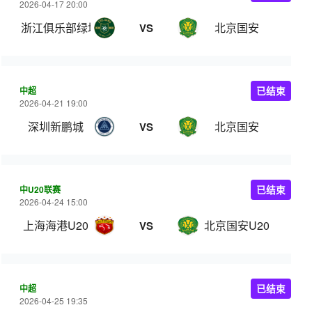
2026-04-17 20:00
浙江俱乐部绿城
北京国安
VS
中超
已结束
2026-04-21 19:00
深圳新鹏城
北京国安
VS
中U20联赛
已结束
2026-04-24 15:00
上海海港U20
北京国安U20
VS
中超
已结束
2026-04-25 19:35