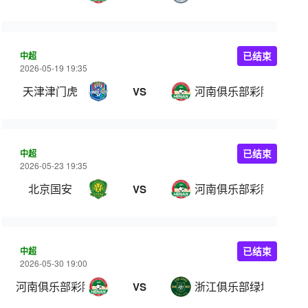
中超
已结束
2026-05-19 19:35
天津津门虎
河南俱乐部彩陶坊
VS
中超
已结束
2026-05-23 19:35
北京国安
河南俱乐部彩陶坊
VS
中超
已结束
2026-05-30 19:00
河南俱乐部彩陶坊
浙江俱乐部绿城
VS