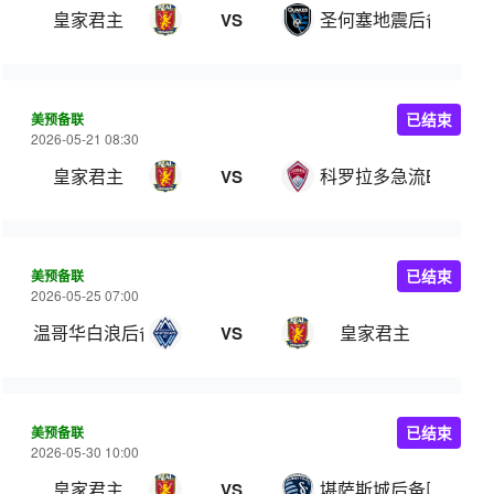
皇家君主
圣何塞地震后备队
VS
美预备联
已结束
2026-05-21 08:30
皇家君主
科罗拉多急流B队
VS
美预备联
已结束
2026-05-25 07:00
温哥华白浪后备队
皇家君主
VS
美预备联
已结束
2026-05-30 10:00
皇家君主
堪萨斯城后备队
VS