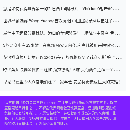
震惊
您是如何获得世界第一的？巴西1-4阿根廷：Vinicius 0射击90分钟
内
世界杯预选赛-Wang Yudong首次亮相 中国国家足球队错过了世界
杯0-2
最佳中国超级联赛球队：港口的年轻球员在一场战斗中闻名 伊万放
弃了泰桑（Taishan）
3场比赛中有23张射门在底部 郭安无效传球 鸟儿被用来摆脱它
Setien痴迷于三名后卫
花钱找麻烦！切尔西以5200万美元的价格购买了菲利克斯 签了7年
并在半年内租了夏窗口
缺少英超联赛金靴位三连胜 海拉德落后6球 只有两个连续三个连续
三靴
皇家马德里令人兴奋地消除了皇家学会 安彭负责造成巨大的灾难！
24直播网『欧冠免费直播』anna✨专注于提供优质的体育赛事直播，欧冠
直播更是其特色之一。不仅能免费观看欧冠比赛直播，还能看到欧冠视频
集锦和获取新闻资讯。无需安装插件，轻松就能享受高清的欧冠直播。此
外，五大联赛、NBA等赛事直播也一应俱全。24直播网为您带来流畅、清
晰的欧冠直播体验，让您感受体育的魅力。