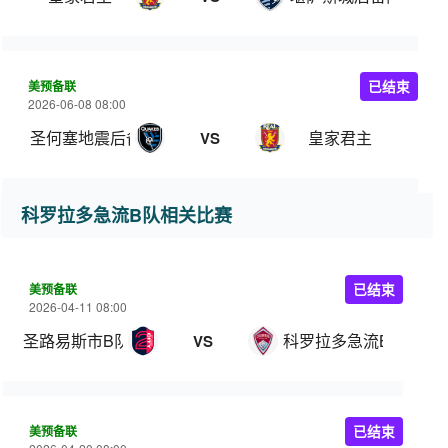
美预备联
已结束
2026-06-08 08:00
圣何塞地震后备队
皇家君主
VS
科罗拉多急流B队相关比赛
美预备联
已结束
2026-04-11 08:00
圣路易斯市B队
科罗拉多急流B队
VS
美预备联
已结束