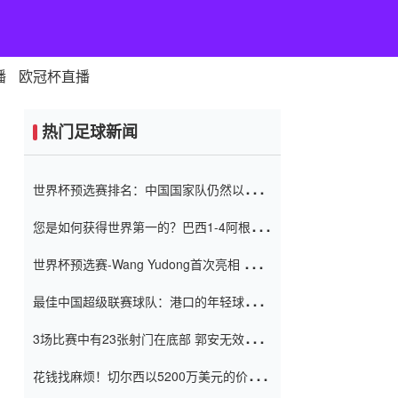
播
欧冠杯直播
热门足球新闻
世界杯预选赛排名：中国国家队仍然以6分
排名底部 进球差-13令人震惊
您是如何获得世界第一的？巴西1-4阿根
廷：Vinicius 0射击90分钟内
世界杯预选赛-Wang Yudong首次亮相 中国
国家足球队错过了世界杯0-2
最佳中国超级联赛球队：港口的年轻球员在
一场战斗中闻名 伊万放弃了泰桑
3场比赛中有23张射门在底部 郭安无效传球
（Taishan）
鸟儿被用来摆脱它 Setien痴迷于三名后卫
花钱找麻烦！切尔西以5200万美元的价格
购买了菲利克斯 签了7年 并在半年内租了夏