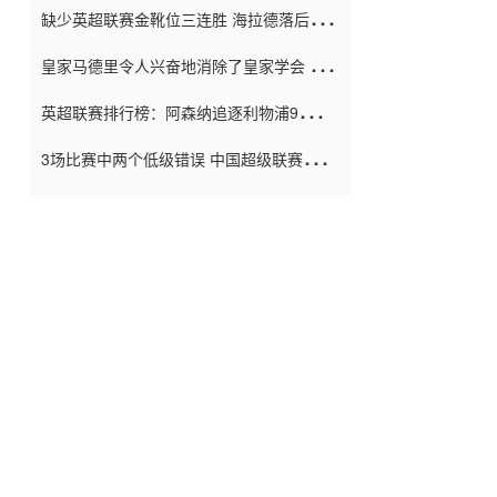
缺少英超联赛金靴位三连胜 海拉德落后6球
窗口
只有两个连续三个连续三靴
皇家马德里令人兴奋地消除了皇家学会 安
彭负责造成巨大的灾难！
英超联赛排行榜：阿森纳追逐利物浦9分 曼
联连续三件坏事
3场比赛中两个低级错误 中国超级联赛的前
守门员很老 是时候让位了 最好的继任者出
现