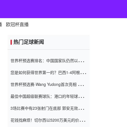
播
欧冠杯直播
热门足球新闻
世界杯预选赛排名：中国国家队仍然以6分
排名底部 进球差-13令人震惊
您是如何获得世界第一的？巴西1-4阿根
廷：Vinicius 0射击90分钟内
世界杯预选赛-Wang Yudong首次亮相 中国
国家足球队错过了世界杯0-2
最佳中国超级联赛球队：港口的年轻球员在
一场战斗中闻名 伊万放弃了泰桑
3场比赛中有23张射门在底部 郭安无效传球
（Taishan）
鸟儿被用来摆脱它 Setien痴迷于三名后卫
花钱找麻烦！切尔西以5200万美元的价格
购买了菲利克斯 签了7年 并在半年内租了夏