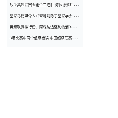
缺少英超联赛金靴位三连胜 海拉德落后6球
窗口
只有两个连续三个连续三靴
皇家马德里令人兴奋地消除了皇家学会 安
彭负责造成巨大的灾难！
英超联赛排行榜：阿森纳追逐利物浦9分 曼
联连续三件坏事
3场比赛中两个低级错误 中国超级联赛的前
守门员很老 是时候让位了 最好的继任者出
现