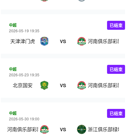
中超
已结束
2026-05-19 19:35
天津津门虎
河南俱乐部彩陶坊
VS
中超
已结束
2026-05-23 19:35
北京国安
河南俱乐部彩陶坊
VS
中超
已结束
2026-05-30 19:00
河南俱乐部彩陶坊
浙江俱乐部绿城
VS