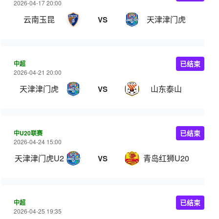
2026-04-17 20:00
云南玉昆
天津津门虎
VS
中超
已结束
2026-04-21 20:00
天津津门虎
山东泰山
VS
中U20联赛
已结束
2026-04-24 15:00
天津津门虎U20
青岛红狮U20
VS
中超
已结束
2026-04-25 19:35