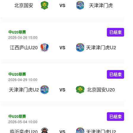
北京国安
天津津门虎
VS
中U20联赛
已结束
2026-04-26 15:00
江西庐山U20
天津津门虎U20
VS
中U20联赛
已结束
2026-04-29 10:00
天津津门虎U20
北京国安U20
VS
中U20联赛
已结束
2026-05-04 10:00
临沂奕虎U20
天津津门虎U20
VS