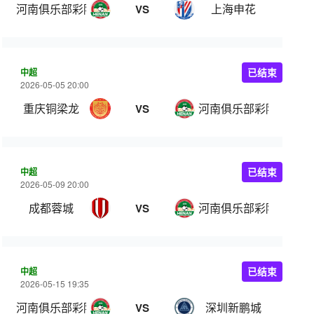
河南俱乐部彩陶坊
上海申花
VS
中超
已结束
2026-05-05 20:00
重庆铜梁龙
河南俱乐部彩陶坊
VS
中超
已结束
2026-05-09 20:00
成都蓉城
河南俱乐部彩陶坊
VS
中超
已结束
2026-05-15 19:35
河南俱乐部彩陶坊
深圳新鹏城
VS