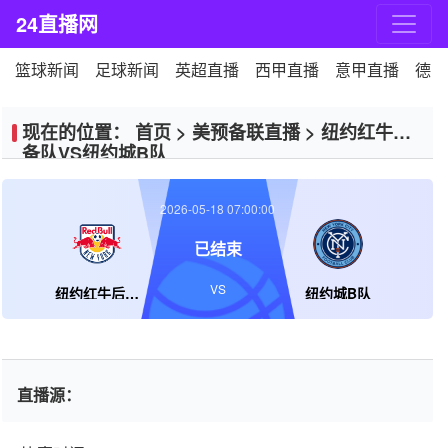
24直播网
篮球新闻
足球新闻
英超直播
西甲直播
意甲直播
德甲
现在的位置：
首页
>
美预备联直播
>
纽约红牛后
备队VS纽约城B队
2026-05-18 07:00:00
已结束
VS
纽约红牛后备队
纽约城B队
直播源：