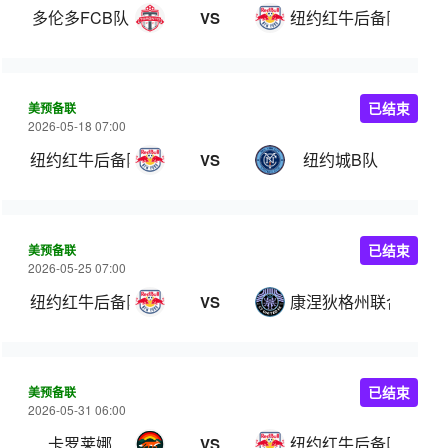
多伦多FCB队
纽约红牛后备队
VS
美预备联
已结束
2026-05-18 07:00
纽约红牛后备队
纽约城B队
VS
美预备联
已结束
2026-05-25 07:00
纽约红牛后备队
康涅狄格州联合FC
VS
美预备联
已结束
2026-05-31 06:00
卡罗莱娜
纽约红牛后备队
VS