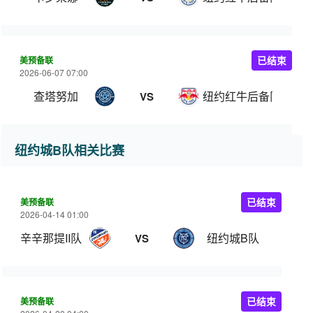
美预备联
已结束
2026-06-07 07:00
查塔努加
纽约红牛后备队
VS
纽约城B队相关比赛
美预备联
已结束
2026-04-14 01:00
辛辛那提II队
纽约城B队
VS
美预备联
已结束