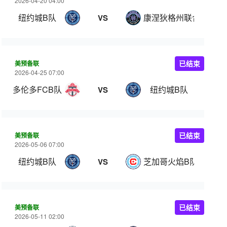
2026-04-20 04:00
纽约城B队
康涅狄格州联合FC
VS
美预备联
已结束
2026-04-25 07:00
多伦多FCB队
纽约城B队
VS
美预备联
已结束
2026-05-06 07:00
纽约城B队
芝加哥火焰B队
VS
美预备联
已结束
2026-05-11 02:00