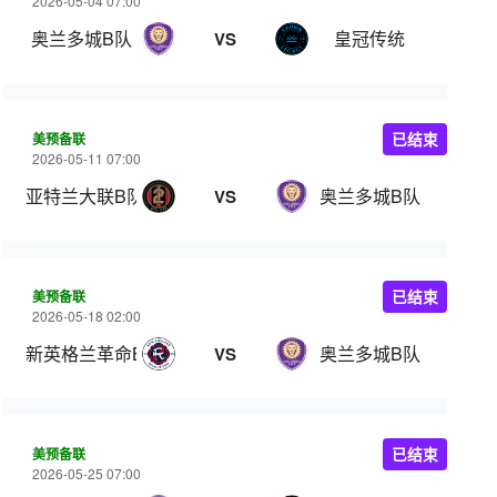
2026-05-04 07:00
奥兰多城B队
皇冠传统
VS
美预备联
已结束
2026-05-11 07:00
亚特兰大联B队
奥兰多城B队
VS
美预备联
已结束
2026-05-18 02:00
新英格兰革命B队
奥兰多城B队
VS
美预备联
已结束
2026-05-25 07:00