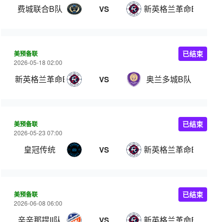
费城联合B队
新英格兰革命B队
VS
美预备联
已结束
2026-05-18 02:00
新英格兰革命B队
奥兰多城B队
VS
美预备联
已结束
2026-05-23 07:00
皇冠传统
新英格兰革命B队
VS
美预备联
已结束
2026-06-08 06:00
辛辛那提II队
新英格兰革命B队
VS