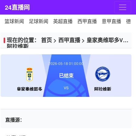
24直播网
篮球新闻
足球新闻
英超直播
西甲直播
意甲直播
德甲
现在的位置：
首页
>
西甲直播
>
皇家奥维耶多VS
阿拉维斯
2026-05-18 01:00:00
已结束
VS
皇家奥维耶多
阿拉维斯
直播源：