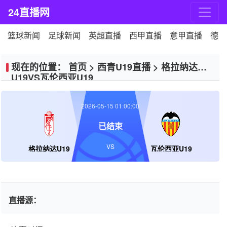
24直播网
篮球新闻
足球新闻
英超直播
西甲直播
意甲直播
德甲
现在的位置：
首页
>
西青U19直播
>
格拉纳达
U19VS瓦伦西亚U19
2026-05-15 01:00:00
已结束
VS
格拉纳达U19
瓦伦西亚U19
直播源：