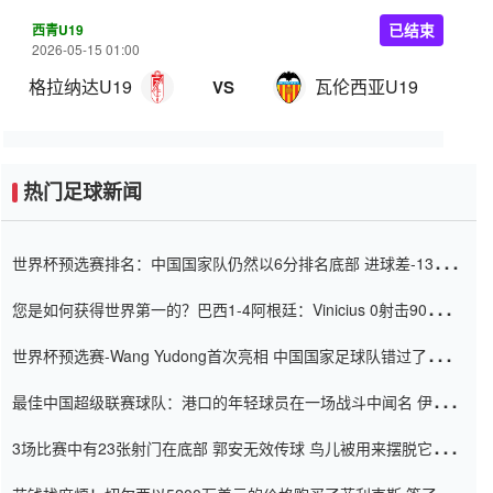
西青U19
已结束
2026-05-15 01:00
格拉纳达U19
瓦伦西亚U19
VS
热门足球新闻
世界杯预选赛排名：中国国家队仍然以6分排名底部 进球差-13令人
震惊
您是如何获得世界第一的？巴西1-4阿根廷：Vinicius 0射击90分钟
内
世界杯预选赛-Wang Yudong首次亮相 中国国家足球队错过了世界
杯0-2
最佳中国超级联赛球队：港口的年轻球员在一场战斗中闻名 伊万放
弃了泰桑（Taishan）
3场比赛中有23张射门在底部 郭安无效传球 鸟儿被用来摆脱它
Setien痴迷于三名后卫