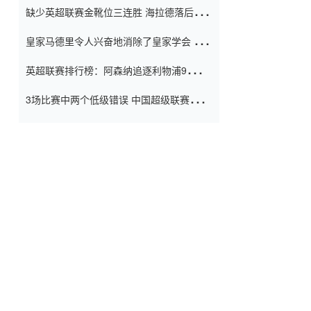
缺少英超联赛金靴位三连胜 海拉德落后6球
窗口
只有两个连续三个连续三靴
皇家马德里令人兴奋地消除了皇家学会 安
彭负责造成巨大的灾难！
英超联赛排行榜：阿森纳追逐利物浦9分 曼
联连续三件坏事
3场比赛中两个低级错误 中国超级联赛的前
守门员很老 是时候让位了 最好的继任者出
现