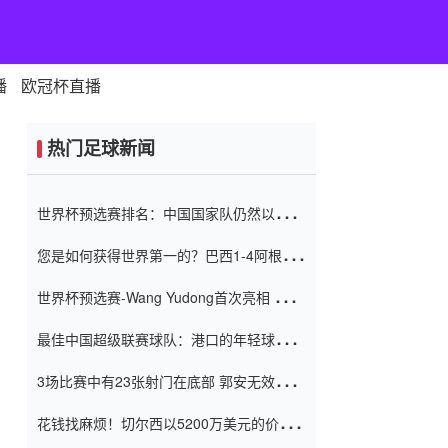
播
欧冠杯直播
热门足球新闻
世界杯预选赛排名：中国国家队仍然以6分
排名底部 进球差-13令人震惊
您是如何获得世界第一的？巴西1-4阿根
廷：Vinicius 0射击90分钟内
世界杯预选赛-Wang Yudong首次亮相 中国
国家足球队错过了世界杯0-2
最佳中国超级联赛球队：港口的年轻球员在
一场战斗中闻名 伊万放弃了泰桑
3场比赛中有23张射门在底部 郭安无效传球
（Taishan）
鸟儿被用来摆脱它 Setien痴迷于三名后卫
花钱找麻烦！切尔西以5200万美元的价格
购买了菲利克斯 签了7年 并在半年内租了夏