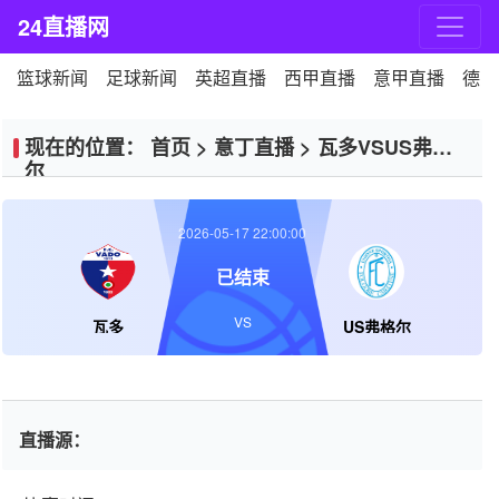
24直播网
篮球新闻
足球新闻
英超直播
西甲直播
意甲直播
德甲
现在的位置：
首页
>
意丁直播
>
瓦多VSUS弗格
尔
2026-05-17 22:00:00
已结束
VS
瓦多
US弗格尔
直播源：