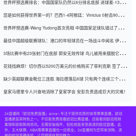
世界杯预选赛排名：中国国家队仍然以6分排名底部 进球差-13令人
震惊
您是如何获得世界第一的？巴西1-4阿根廷：Vinicius 0射击90分钟
内
世界杯预选赛-Wang Yudong首次亮相 中国国家足球队错过了世界
杯0-2
最佳中国超级联赛球队：港口的年轻球员在一场战斗中闻名 伊万放
弃了泰桑（Taishan）
3场比赛中有23张射门在底部 郭安无效传球 鸟儿被用来摆脱它
Setien痴迷于三名后卫
花钱找麻烦！切尔西以5200万美元的价格购买了菲利克斯 签了7年
并在半年内租了夏窗口
缺少英超联赛金靴位三连胜 海拉德落后6球 只有两个连续三个连续
三靴
皇家马德里令人兴奋地消除了皇家学会 安彭负责造成巨大的灾难！
24直播网『欧冠免费直播』anna✨专注于提供优质的体育赛事直播，欧冠
直播更是其特色之一。不仅能免费观看欧冠比赛直播，还能看到欧冠视频
集锦和获取新闻资讯。无需安装插件，轻松就能享受高清的欧冠直播。此
外，五大联赛、NBA等赛事直播也一应俱全。24直播网为您带来流畅、清
晰的欧冠直播体验，让您感受体育的魅力。