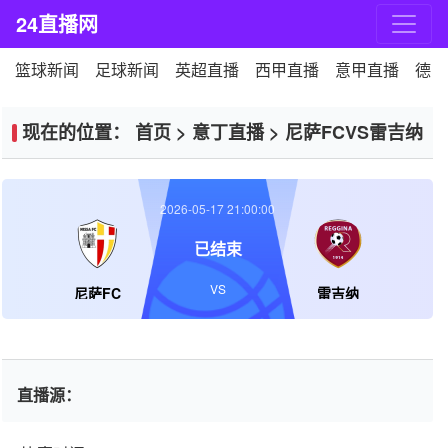
24直播网
篮球新闻
足球新闻
英超直播
西甲直播
意甲直播
德甲
现在的位置：
首页
>
意丁直播
>
尼萨FCVS雷吉纳
2026-05-17 21:00:00
已结束
VS
尼萨FC
雷吉纳
直播源：