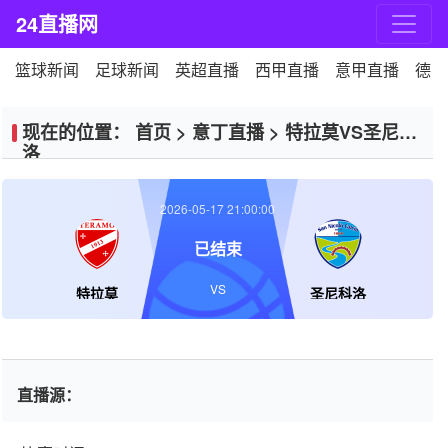
24直播网
篮球新闻
足球新闻
英超直播
西甲直播
意甲直播
德甲
现在的位置：
首页
>
意丁直播
>
特拉莫VS圣尼科
洛
2026-05-17 21:00:00
已结束
VS
特拉莫
圣尼科洛
直播源：