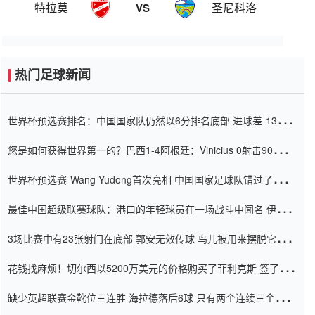
特拉莫
圣尼科洛
VS
热门足球新闻
世界杯预选赛排名：中国国家队仍然以6分排名底部 进球差-13令人
震惊
您是如何获得世界第一的？巴西1-4阿根廷：Vinicius 0射击90分钟
内
世界杯预选赛-Wang Yudong首次亮相 中国国家足球队错过了世界
杯0-2
最佳中国超级联赛球队：港口的年轻球员在一场战斗中闻名 伊万放
弃了泰桑（Taishan）
3场比赛中有23张射门在底部 郭安无效传球 鸟儿被用来摆脱它
Setien痴迷于三名后卫
花钱找麻烦！切尔西以5200万美元的价格购买了菲利克斯 签了7年
并在半年内租了夏窗口
缺少英超联赛金靴位三连胜 海拉德落后6球 只有两个连续三个连续
三靴