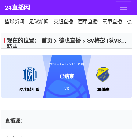
24直播网
篮球新闻
足球新闻
英超直播
西甲直播
意甲直播
德甲
现在的位置：
首页
>
德戊直播
>
SV梅彭II队VS韦
特申
2026-05-17 21:00:00
已结束
VS
SV梅彭II队
韦特申
直播源：