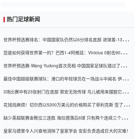
热门足球新闻
世界杯预选赛排名：中国国家队仍然以6分排名底部 进球差-13令人
震惊
您是如何获得世界第一的？巴西1-4阿根廷：Vinicius 0射击90分钟
内
世界杯预选赛-Wang Yudong首次亮相 中国国家足球队错过了世界
杯0-2
最佳中国超级联赛球队：港口的年轻球员在一场战斗中闻名 伊万放
弃了泰桑（Taishan）
3场比赛中有23张射门在底部 郭安无效传球 鸟儿被用来摆脱它
Setien痴迷于三名后卫
花钱找麻烦！切尔西以5200万美元的价格购买了菲利克斯 签了7年
并在半年内租了夏窗口
缺少英超联赛金靴位三连胜 海拉德落后6球 只有两个连续三个连续
三靴
皇家马德里令人兴奋地消除了皇家学会 安彭负责造成巨大的灾难！