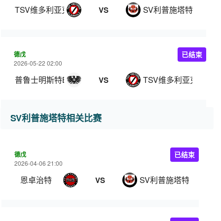
TSV维多利亚克拉霍尔茨
SV利普施塔特
VS
德戊
已结束
2026-05-22 02:00
普鲁士明斯特B队
TSV维多利亚克拉霍
VS
SV利普施塔特相关比赛
德戊
已结束
2026-04-06 21:00
恩卓治特
SV利普施塔特
VS