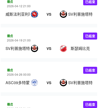
德戊
已结束
2026-04-12 21:00
威斯法利亚利耶尼恩
SV利普施塔特
VS
德戊
已结束
2026-04-19 21:00
SV利普施塔特
斯瑟姆比克
VS
德戊
已结束
2026-04-26 00:00
ASC09多特蒙德
SV利普施塔特
VS
德戊
已结束