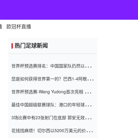
播
欧冠杯直播
热门足球新闻
世界杯预选赛排名：中国国家队仍然以6分
排名底部 进球差-13令人震惊
您是如何获得世界第一的？巴西1-4阿根
廷：Vinicius 0射击90分钟内
世界杯预选赛-Wang Yudong首次亮相 中国
国家足球队错过了世界杯0-2
最佳中国超级联赛球队：港口的年轻球员在
一场战斗中闻名 伊万放弃了泰桑
3场比赛中有23张射门在底部 郭安无效传球
（Taishan）
鸟儿被用来摆脱它 Setien痴迷于三名后卫
花钱找麻烦！切尔西以5200万美元的价格
购买了菲利克斯 签了7年 并在半年内租了夏