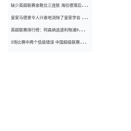
缺少英超联赛金靴位三连胜 海拉德落后6球
窗口
只有两个连续三个连续三靴
皇家马德里令人兴奋地消除了皇家学会 安
彭负责造成巨大的灾难！
英超联赛排行榜：阿森纳追逐利物浦9分 曼
联连续三件坏事
3场比赛中两个低级错误 中国超级联赛的前
守门员很老 是时候让位了 最好的继任者出
现