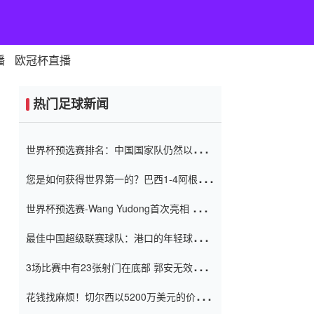
播
欧冠杯直播
热门足球新闻
世界杯预选赛排名：中国国家队仍然以6分
排名底部 进球差-13令人震惊
您是如何获得世界第一的？巴西1-4阿根
廷：Vinicius 0射击90分钟内
世界杯预选赛-Wang Yudong首次亮相 中国
国家足球队错过了世界杯0-2
最佳中国超级联赛球队：港口的年轻球员在
一场战斗中闻名 伊万放弃了泰桑
3场比赛中有23张射门在底部 郭安无效传球
（Taishan）
鸟儿被用来摆脱它 Setien痴迷于三名后卫
花钱找麻烦！切尔西以5200万美元的价格
购买了菲利克斯 签了7年 并在半年内租了夏