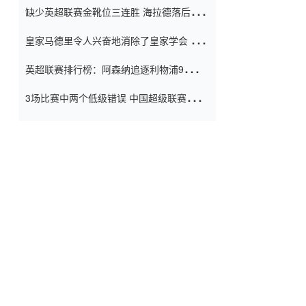
缺少英超联赛金靴位三连胜 海拉德落后6球
窗口
只有两个连续三个连续三靴
皇家马德里令人兴奋地消除了皇家学会 安
彭负责造成巨大的灾难！
英超联赛排行榜：阿森纳追逐利物浦9分 曼
联连续三件坏事
3场比赛中两个低级错误 中国超级联赛的前
守门员很老 是时候让位了 最好的继任者出
现