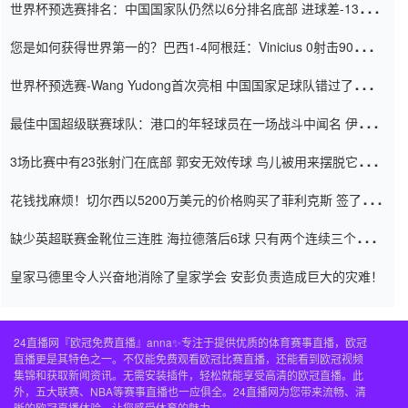
世界杯预选赛排名：中国国家队仍然以6分排名底部 进球差-13令人
震惊
您是如何获得世界第一的？巴西1-4阿根廷：Vinicius 0射击90分钟
内
世界杯预选赛-Wang Yudong首次亮相 中国国家足球队错过了世界
杯0-2
最佳中国超级联赛球队：港口的年轻球员在一场战斗中闻名 伊万放
弃了泰桑（Taishan）
3场比赛中有23张射门在底部 郭安无效传球 鸟儿被用来摆脱它
Setien痴迷于三名后卫
花钱找麻烦！切尔西以5200万美元的价格购买了菲利克斯 签了7年
并在半年内租了夏窗口
缺少英超联赛金靴位三连胜 海拉德落后6球 只有两个连续三个连续
三靴
皇家马德里令人兴奋地消除了皇家学会 安彭负责造成巨大的灾难！
24直播网『欧冠免费直播』anna✨专注于提供优质的体育赛事直播，欧冠
直播更是其特色之一。不仅能免费观看欧冠比赛直播，还能看到欧冠视频
集锦和获取新闻资讯。无需安装插件，轻松就能享受高清的欧冠直播。此
外，五大联赛、NBA等赛事直播也一应俱全。24直播网为您带来流畅、清
晰的欧冠直播体验，让您感受体育的魅力。