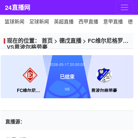
24直播网
篮球新闻
足球新闻
英超直播
西甲直播
意甲直播
德甲
现在的位置：
首页
>
德戊直播
>
FC维尔尼格罗德
VS恩波尔格劳豪
2026-05-17 20:00:00
已结束
VS
FC维尔尼格罗德
恩波尔格劳豪
直播源：