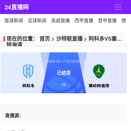
24直播网
篮球新闻
足球新闻
英超直播
西甲直播
意甲直播
德甲
现在的位置：
首页
>
沙特联直播
>
阿科多VS塞哈
特海湾
2026-05-17 00:05:00
已结束
VS
阿科多
塞哈特海湾
直播源：