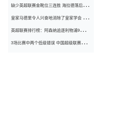
缺少英超联赛金靴位三连胜 海拉德落后6球
窗口
只有两个连续三个连续三靴
皇家马德里令人兴奋地消除了皇家学会 安
彭负责造成巨大的灾难！
英超联赛排行榜：阿森纳追逐利物浦9分 曼
联连续三件坏事
3场比赛中两个低级错误 中国超级联赛的前
守门员很老 是时候让位了 最好的继任者出
现