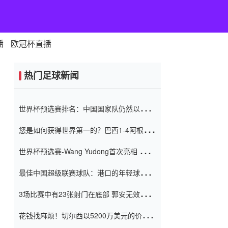
播
欧冠杯直播
热门足球新闻
世界杯预选赛排名：中国国家队仍然以6分
排名底部 进球差-13令人震惊
您是如何获得世界第一的？巴西1-4阿根
廷：Vinicius 0射击90分钟内
世界杯预选赛-Wang Yudong首次亮相 中国
国家足球队错过了世界杯0-2
最佳中国超级联赛球队：港口的年轻球员在
一场战斗中闻名 伊万放弃了泰桑
3场比赛中有23张射门在底部 郭安无效传球
（Taishan）
鸟儿被用来摆脱它 Setien痴迷于三名后卫
花钱找麻烦！切尔西以5200万美元的价格
购买了菲利克斯 签了7年 并在半年内租了夏