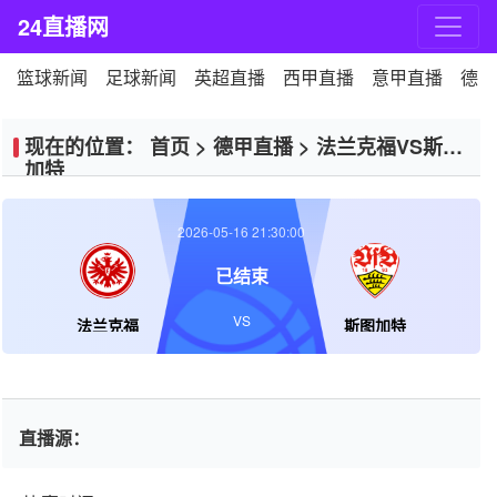
24直播网
篮球新闻
足球新闻
英超直播
西甲直播
意甲直播
德甲
现在的位置：
首页
>
德甲直播
>
法兰克福VS斯图
加特
2026-05-16 21:30:00
已结束
VS
法兰克福
斯图加特
直播源：