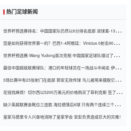
热门足球新闻
世界杯预选赛排名：中国国家队仍然以6分排名底部 进球差-13令人
震惊
您是如何获得世界第一的？巴西1-4阿根廷：Vinicius 0射击90分钟
内
世界杯预选赛-Wang Yudong首次亮相 中国国家足球队错过了世界
杯0-2
最佳中国超级联赛球队：港口的年轻球员在一场战斗中闻名 伊万放
弃了泰桑（Taishan）
3场比赛中有23张射门在底部 郭安无效传球 鸟儿被用来摆脱它
Setien痴迷于三名后卫
花钱找麻烦！切尔西以5200万美元的价格购买了菲利克斯 签了7年
并在半年内租了夏窗口
缺少英超联赛金靴位三连胜 海拉德落后6球 只有两个连续三个连续
三靴
皇家马德里令人兴奋地消除了皇家学会 安彭负责造成巨大的灾难！