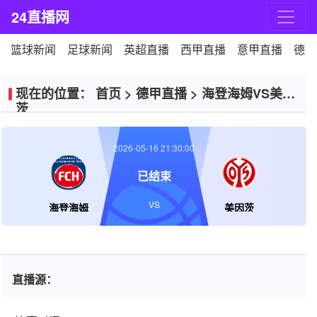
24直播网
篮球新闻
足球新闻
英超直播
西甲直播
意甲直播
德甲
现在的位置：
首页
>
德甲直播
>
海登海姆VS美因
茨
2026-05-16 21:30:00
已结束
VS
海登海姆
美因茨
直播源：