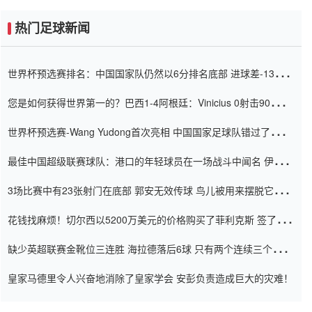
热门足球新闻
世界杯预选赛排名：中国国家队仍然以6分排名底部 进球差-13令人
震惊
您是如何获得世界第一的？巴西1-4阿根廷：Vinicius 0射击90分钟
内
世界杯预选赛-Wang Yudong首次亮相 中国国家足球队错过了世界
杯0-2
最佳中国超级联赛球队：港口的年轻球员在一场战斗中闻名 伊万放
弃了泰桑（Taishan）
3场比赛中有23张射门在底部 郭安无效传球 鸟儿被用来摆脱它
Setien痴迷于三名后卫
花钱找麻烦！切尔西以5200万美元的价格购买了菲利克斯 签了7年
并在半年内租了夏窗口
缺少英超联赛金靴位三连胜 海拉德落后6球 只有两个连续三个连续
三靴
皇家马德里令人兴奋地消除了皇家学会 安彭负责造成巨大的灾难！