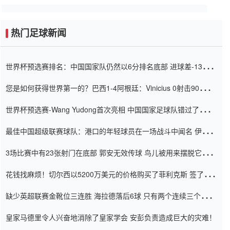
热门足球新闻
世界杯预选赛排名：中国国家队仍然以6分排名底部 进球差-13令人
震惊
您是如何获得世界第一的？巴西1-4阿根廷：Vinicius 0射击90分钟
内
世界杯预选赛-Wang Yudong首次亮相 中国国家足球队错过了世界
杯0-2
最佳中国超级联赛球队：港口的年轻球员在一场战斗中闻名 伊万放
弃了泰桑（Taishan）
3场比赛中有23张射门在底部 郭安无效传球 鸟儿被用来摆脱它
Setien痴迷于三名后卫
花钱找麻烦！切尔西以5200万美元的价格购买了菲利克斯 签了7年
并在半年内租了夏窗口
缺少英超联赛金靴位三连胜 海拉德落后6球 只有两个连续三个连续
三靴
皇家马德里令人兴奋地消除了皇家学会 安彭负责造成巨大的灾难！