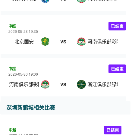
中超
已结束
2026-05-23 19:35
北京国安
河南俱乐部彩陶坊
VS
中超
已结束
2026-05-30 19:00
河南俱乐部彩陶坊
浙江俱乐部绿城
VS
深圳新鹏城相关比赛
中超
已结束