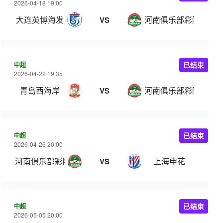
2026-04-18 19:00
大连英博海发
河南俱乐部彩陶坊
VS
中超
已结束
2026-04-22 19:35
青岛西海岸
河南俱乐部彩陶坊
VS
中超
已结束
2026-04-26 20:00
河南俱乐部彩陶坊
上海申花
VS
中超
已结束
2026-05-05 20:00