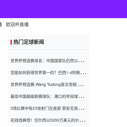
播
欧冠杯直播
热门足球新闻
世界杯预选赛排名：中国国家队仍然以6分
排名底部 进球差-13令人震惊
您是如何获得世界第一的？巴西1-4阿根
廷：Vinicius 0射击90分钟内
世界杯预选赛-Wang Yudong首次亮相 中国
国家足球队错过了世界杯0-2
最佳中国超级联赛球队：港口的年轻球员在
一场战斗中闻名 伊万放弃了泰桑
3场比赛中有23张射门在底部 郭安无效传球
（Taishan）
鸟儿被用来摆脱它 Setien痴迷于三名后卫
花钱找麻烦！切尔西以5200万美元的价格
购买了菲利克斯 签了7年 并在半年内租了夏