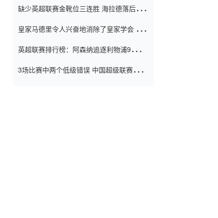
缺少英超联赛金靴位三连胜 海拉德落后6球
窗口
只有两个连续三个连续三靴
皇家马德里令人兴奋地消除了皇家学会 安
彭负责造成巨大的灾难！
英超联赛排行榜：阿森纳追逐利物浦9分 曼
联连续三件坏事
3场比赛中两个低级错误 中国超级联赛的前
守门员很老 是时候让位了 最好的继任者出
现