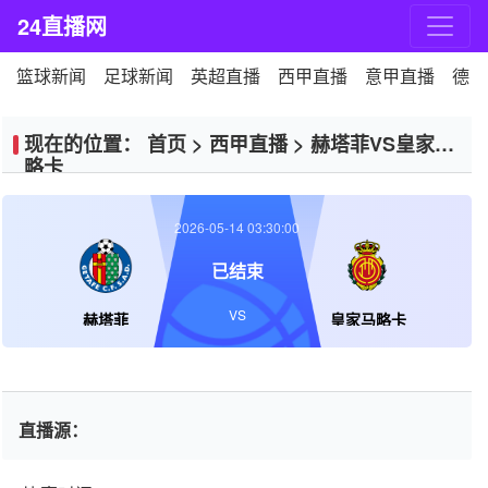
24直播网
篮球新闻
足球新闻
英超直播
西甲直播
意甲直播
德甲
现在的位置：
首页
>
西甲直播
>
赫塔菲VS皇家马
略卡
2026-05-14 03:30:00
已结束
VS
赫塔菲
皇家马略卡
直播源：