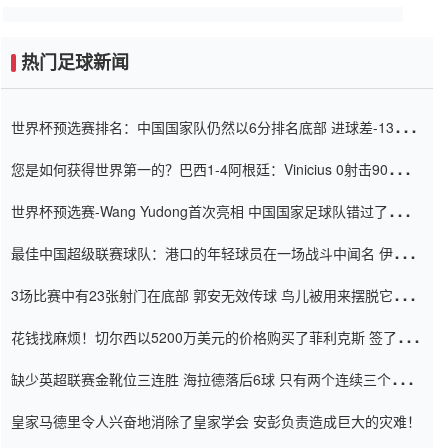
热门足球新闻
世界杯预选赛排名：中国国家队仍然以6分排名底部 进球差-13令人
震惊
您是如何获得世界第一的？巴西1-4阿根廷：Vinicius 0射击90分钟
内
世界杯预选赛-Wang Yudong首次亮相 中国国家足球队错过了世界
杯0-2
最佳中国超级联赛球队：港口的年轻球员在一场战斗中闻名 伊万放
弃了泰桑（Taishan）
3场比赛中有23张射门在底部 郭安无效传球 鸟儿被用来摆脱它
Setien痴迷于三名后卫
花钱找麻烦！切尔西以5200万美元的价格购买了菲利克斯 签了7年
并在半年内租了夏窗口
缺少英超联赛金靴位三连胜 海拉德落后6球 只有两个连续三个连续
三靴
皇家马德里令人兴奋地消除了皇家学会 安彭负责造成巨大的灾难！