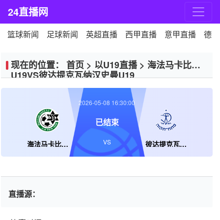
24直播网
篮球新闻
足球新闻
英超直播
西甲直播
意甲直播
德甲
现在的位置：
首页
>
以U19直播
>
海法马卡比
U19VS彼达提克瓦纳汉史曼U19
2026-05-08 16:30:00
已结束
VS
海法马卡比U19
彼达提克瓦纳汉史曼U19
直播源：