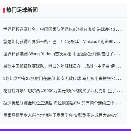
热门足球新闻
世界杯预选赛排名：中国国家队仍然以6分排名底部 进球差-13令人
震惊
您是如何获得世界第一的？巴西1-4阿根廷：Vinicius 0射击90分钟
内
世界杯预选赛-Wang Yudong首次亮相 中国国家足球队错过了世界
杯0-2
最佳中国超级联赛球队：港口的年轻球员在一场战斗中闻名 伊万放
弃了泰桑（Taishan）
3场比赛中有23张射门在底部 郭安无效传球 鸟儿被用来摆脱它
Setien痴迷于三名后卫
花钱找麻烦！切尔西以5200万美元的价格购买了菲利克斯 签了7年
并在半年内租了夏窗口
缺少英超联赛金靴位三连胜 海拉德落后6球 只有两个连续三个连续
三靴
皇家马德里令人兴奋地消除了皇家学会 安彭负责造成巨大的灾难！