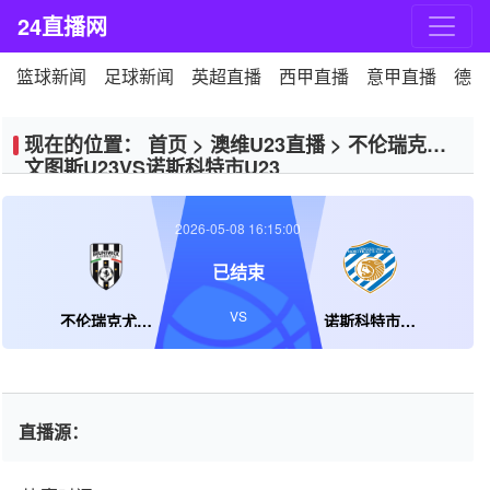
24直播网
篮球新闻
足球新闻
英超直播
西甲直播
意甲直播
德甲
现在的位置：
首页
>
澳维U23直播
>
不伦瑞克尤
文图斯U23VS诺斯科特市U23
2026-05-08 16:15:00
已结束
VS
不伦瑞克尤文图斯U23
诺斯科特市U23
直播源：