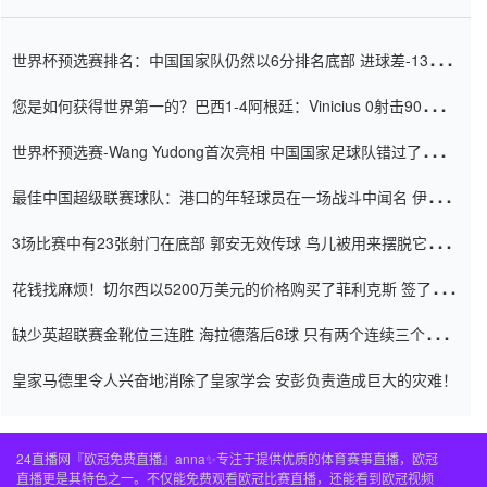
世界杯预选赛排名：中国国家队仍然以6分排名底部 进球差-13令人
震惊
您是如何获得世界第一的？巴西1-4阿根廷：Vinicius 0射击90分钟
内
世界杯预选赛-Wang Yudong首次亮相 中国国家足球队错过了世界
杯0-2
最佳中国超级联赛球队：港口的年轻球员在一场战斗中闻名 伊万放
弃了泰桑（Taishan）
3场比赛中有23张射门在底部 郭安无效传球 鸟儿被用来摆脱它
Setien痴迷于三名后卫
花钱找麻烦！切尔西以5200万美元的价格购买了菲利克斯 签了7年
并在半年内租了夏窗口
缺少英超联赛金靴位三连胜 海拉德落后6球 只有两个连续三个连续
三靴
皇家马德里令人兴奋地消除了皇家学会 安彭负责造成巨大的灾难！
24直播网『欧冠免费直播』anna✨专注于提供优质的体育赛事直播，欧冠
直播更是其特色之一。不仅能免费观看欧冠比赛直播，还能看到欧冠视频