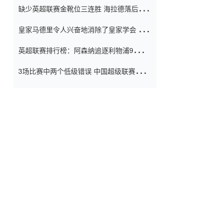
缺少英超联赛金靴位三连胜 海拉德落后6球
窗口
只有两个连续三个连续三靴
皇家马德里令人兴奋地消除了皇家学会 安
彭负责造成巨大的灾难！
英超联赛排行榜：阿森纳追逐利物浦9分 曼
联连续三件坏事
3场比赛中两个低级错误 中国超级联赛的前
守门员很老 是时候让位了 最好的继任者出
现