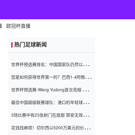
播
欧冠杯直播
热门足球新闻
世界杯预选赛排名：中国国家队仍然以6分
排名底部 进球差-13令人震惊
您是如何获得世界第一的？巴西1-4阿根
廷：Vinicius 0射击90分钟内
世界杯预选赛-Wang Yudong首次亮相 中国
国家足球队错过了世界杯0-2
最佳中国超级联赛球队：港口的年轻球员在
一场战斗中闻名 伊万放弃了泰桑
3场比赛中有23张射门在底部 郭安无效传球
（Taishan）
鸟儿被用来摆脱它 Setien痴迷于三名后卫
花钱找麻烦！切尔西以5200万美元的价格
购买了菲利克斯 签了7年 并在半年内租了夏