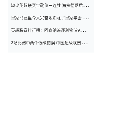
缺少英超联赛金靴位三连胜 海拉德落后6球
窗口
只有两个连续三个连续三靴
皇家马德里令人兴奋地消除了皇家学会 安
彭负责造成巨大的灾难！
英超联赛排行榜：阿森纳追逐利物浦9分 曼
联连续三件坏事
3场比赛中两个低级错误 中国超级联赛的前
守门员很老 是时候让位了 最好的继任者出
现