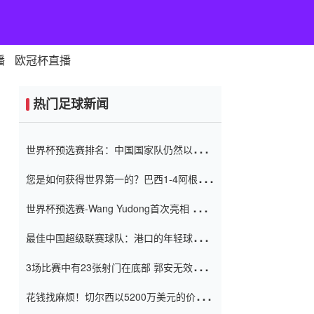
播
欧冠杯直播
热门足球新闻
世界杯预选赛排名：中国国家队仍然以6分
排名底部 进球差-13令人震惊
您是如何获得世界第一的？巴西1-4阿根
廷：Vinicius 0射击90分钟内
世界杯预选赛-Wang Yudong首次亮相 中国
国家足球队错过了世界杯0-2
最佳中国超级联赛球队：港口的年轻球员在
一场战斗中闻名 伊万放弃了泰桑
3场比赛中有23张射门在底部 郭安无效传球
（Taishan）
鸟儿被用来摆脱它 Setien痴迷于三名后卫
花钱找麻烦！切尔西以5200万美元的价格
购买了菲利克斯 签了7年 并在半年内租了夏