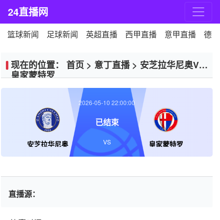
24直播网
篮球新闻
足球新闻
英超直播
西甲直播
意甲直播
德甲
现在的位置：
首页
>
意丁直播
>
安芝拉华尼奥VS
皇家蒙特罗
2026-05-10 22:00:00
已结束
VS
安芝拉华尼奥
皇家蒙特罗
直播源：