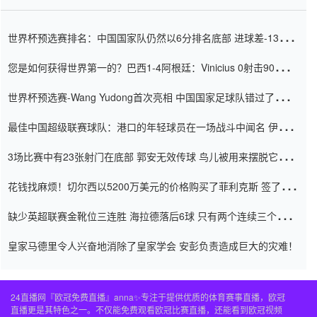
世界杯预选赛排名：中国国家队仍然以6分排名底部 进球差-13令人
震惊
您是如何获得世界第一的？巴西1-4阿根廷：Vinicius 0射击90分钟
内
世界杯预选赛-Wang Yudong首次亮相 中国国家足球队错过了世界
杯0-2
最佳中国超级联赛球队：港口的年轻球员在一场战斗中闻名 伊万放
弃了泰桑（Taishan）
3场比赛中有23张射门在底部 郭安无效传球 鸟儿被用来摆脱它
Setien痴迷于三名后卫
花钱找麻烦！切尔西以5200万美元的价格购买了菲利克斯 签了7年
并在半年内租了夏窗口
缺少英超联赛金靴位三连胜 海拉德落后6球 只有两个连续三个连续
三靴
皇家马德里令人兴奋地消除了皇家学会 安彭负责造成巨大的灾难！
24直播网『欧冠免费直播』anna✨专注于提供优质的体育赛事直播，欧冠
直播更是其特色之一。不仅能免费观看欧冠比赛直播，还能看到欧冠视频