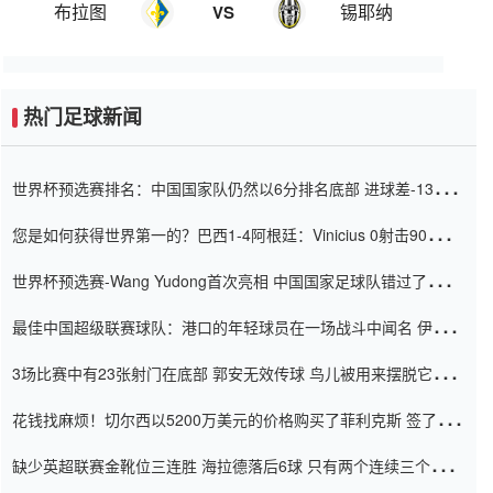
布拉图
锡耶纳
VS
热门足球新闻
世界杯预选赛排名：中国国家队仍然以6分排名底部 进球差-13令人
震惊
您是如何获得世界第一的？巴西1-4阿根廷：Vinicius 0射击90分钟
内
世界杯预选赛-Wang Yudong首次亮相 中国国家足球队错过了世界
杯0-2
最佳中国超级联赛球队：港口的年轻球员在一场战斗中闻名 伊万放
弃了泰桑（Taishan）
3场比赛中有23张射门在底部 郭安无效传球 鸟儿被用来摆脱它
Setien痴迷于三名后卫
花钱找麻烦！切尔西以5200万美元的价格购买了菲利克斯 签了7年
并在半年内租了夏窗口
缺少英超联赛金靴位三连胜 海拉德落后6球 只有两个连续三个连续
三靴