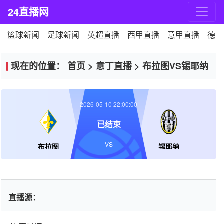
24直播网
篮球新闻
足球新闻
英超直播
西甲直播
意甲直播
德甲
现在的位置：
首页
>
意丁直播
>
布拉图VS锡耶纳
2026-05-10 22:00:00
已结束
VS
布拉图
锡耶纳
直播源：