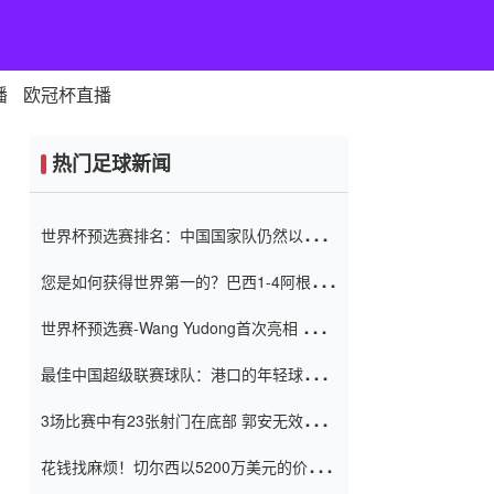
播
欧冠杯直播
热门足球新闻
世界杯预选赛排名：中国国家队仍然以6分
排名底部 进球差-13令人震惊
您是如何获得世界第一的？巴西1-4阿根
廷：Vinicius 0射击90分钟内
世界杯预选赛-Wang Yudong首次亮相 中国
国家足球队错过了世界杯0-2
最佳中国超级联赛球队：港口的年轻球员在
一场战斗中闻名 伊万放弃了泰桑
3场比赛中有23张射门在底部 郭安无效传球
（Taishan）
鸟儿被用来摆脱它 Setien痴迷于三名后卫
花钱找麻烦！切尔西以5200万美元的价格
购买了菲利克斯 签了7年 并在半年内租了夏