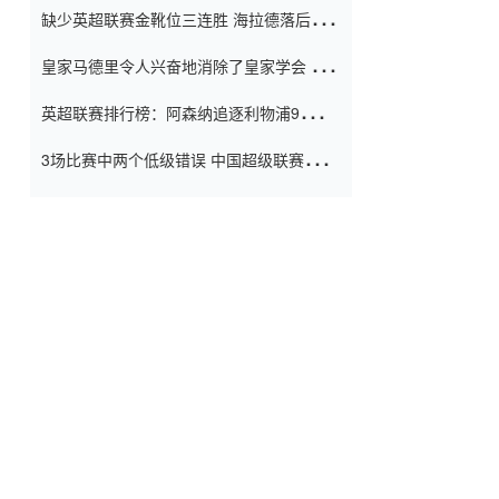
缺少英超联赛金靴位三连胜 海拉德落后6球
窗口
只有两个连续三个连续三靴
皇家马德里令人兴奋地消除了皇家学会 安
彭负责造成巨大的灾难！
英超联赛排行榜：阿森纳追逐利物浦9分 曼
联连续三件坏事
3场比赛中两个低级错误 中国超级联赛的前
守门员很老 是时候让位了 最好的继任者出
现