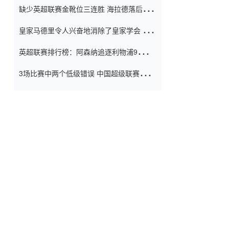
缺少英超联赛金靴位三连胜 海拉德落后6球
窗口
只有两个连续三个连续三靴
皇家马德里令人兴奋地消除了皇家学会 安
彭负责造成巨大的灾难！
英超联赛排行榜：阿森纳追逐利物浦9分 曼
联连续三件坏事
3场比赛中两个低级错误 中国超级联赛的前
守门员很老 是时候让位了 最好的继任者出
现