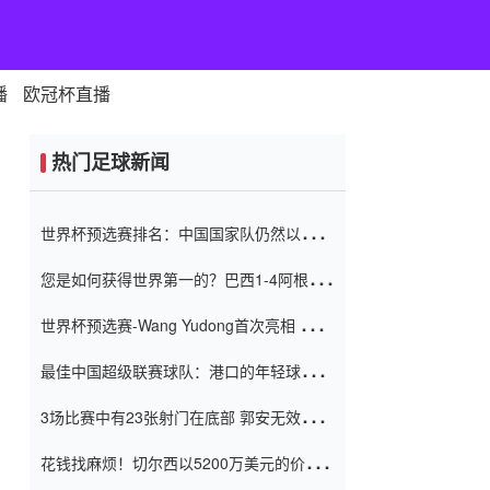
播
欧冠杯直播
热门足球新闻
世界杯预选赛排名：中国国家队仍然以6分
排名底部 进球差-13令人震惊
您是如何获得世界第一的？巴西1-4阿根
廷：Vinicius 0射击90分钟内
世界杯预选赛-Wang Yudong首次亮相 中国
国家足球队错过了世界杯0-2
最佳中国超级联赛球队：港口的年轻球员在
一场战斗中闻名 伊万放弃了泰桑
3场比赛中有23张射门在底部 郭安无效传球
（Taishan）
鸟儿被用来摆脱它 Setien痴迷于三名后卫
花钱找麻烦！切尔西以5200万美元的价格
购买了菲利克斯 签了7年 并在半年内租了夏