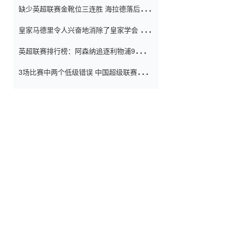
缺少英超联赛金靴位三连胜 海拉德落后6球
窗口
只有两个连续三个连续三靴
皇家马德里令人兴奋地消除了皇家学会 安
彭负责造成巨大的灾难！
英超联赛排行榜：阿森纳追逐利物浦9分 曼
联连续三件坏事
3场比赛中两个低级错误 中国超级联赛的前
守门员很老 是时候让位了 最好的继任者出
现