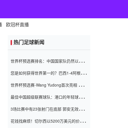
播
欧冠杯直播
热门足球新闻
世界杯预选赛排名：中国国家队仍然以6分
排名底部 进球差-13令人震惊
您是如何获得世界第一的？巴西1-4阿根
廷：Vinicius 0射击90分钟内
世界杯预选赛-Wang Yudong首次亮相 中国
国家足球队错过了世界杯0-2
最佳中国超级联赛球队：港口的年轻球员在
一场战斗中闻名 伊万放弃了泰桑
3场比赛中有23张射门在底部 郭安无效传球
（Taishan）
鸟儿被用来摆脱它 Setien痴迷于三名后卫
花钱找麻烦！切尔西以5200万美元的价格
购买了菲利克斯 签了7年 并在半年内租了夏