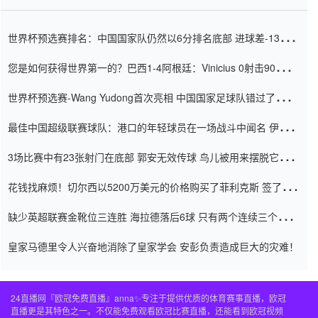
世界杯预选赛排名：中国国家队仍然以6分排名底部 进球差-13令人
震惊
您是如何获得世界第一的？巴西1-4阿根廷：Vinicius 0射击90分钟
内
世界杯预选赛-Wang Yudong首次亮相 中国国家足球队错过了世界
杯0-2
最佳中国超级联赛球队：港口的年轻球员在一场战斗中闻名 伊万放
弃了泰桑（Taishan）
3场比赛中有23张射门在底部 郭安无效传球 鸟儿被用来摆脱它
Setien痴迷于三名后卫
花钱找麻烦！切尔西以5200万美元的价格购买了菲利克斯 签了7年
并在半年内租了夏窗口
缺少英超联赛金靴位三连胜 海拉德落后6球 只有两个连续三个连续
三靴
皇家马德里令人兴奋地消除了皇家学会 安彭负责造成巨大的灾难！
24直播网『欧冠免费直播』anna✨专注于提供优质的体育赛事直播，欧冠
直播更是其特色之一。不仅能免费观看欧冠比赛直播，还能看到欧冠视频