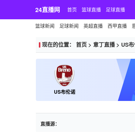
24直播网
首页
篮球直播
足球直播
篮球新闻
足球新闻
英超直播
西甲直播
现在的位置：
首页
>
意丁直播
>
US
US布伦诺
直播源：