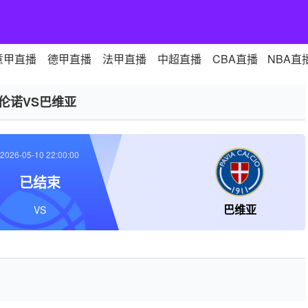
意甲直播
德甲直播
法甲直播
中超直播
CBA直播
NBA直
布伦诺VS巴维亚
2026-05-10 22:00:00
已结束
巴维亚
VS