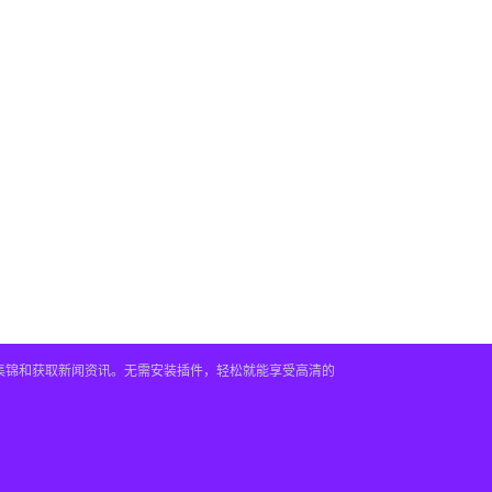
频集锦和获取新闻资讯。无需安装插件，轻松就能享受高清的