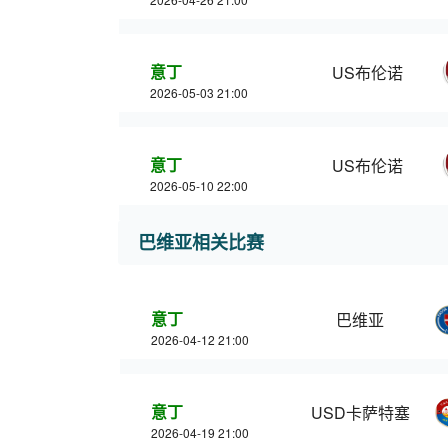
意丁
US布伦诺
2026-05-03 21:00
意丁
US布伦诺
2026-05-10 22:00
巴维亚相关比赛
意丁
巴维亚
2026-04-12 21:00
意丁
USD卡萨特塞
2026-04-19 21:00