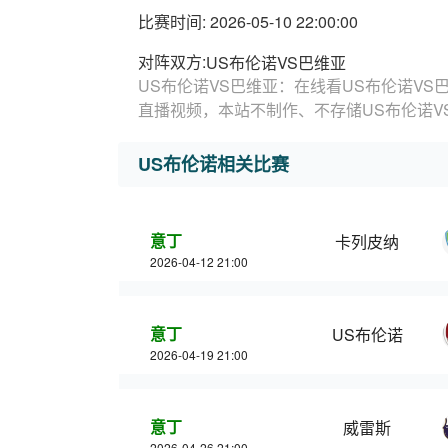
比赛时间: 2026-05-10 22:00:00
对阵双方:
US布伦诺VS巴维亚
US布伦诺VS巴维亚：在线看US布伦诺VS
直播视频，本站不制作、不存储US布伦诺
US布伦诺相关比赛
意丁
卡列皮纳
2026-04-12 21:00
意丁
US布伦诺
2026-04-19 21:00
意丁
威雷斯
2026-04-26 21:00