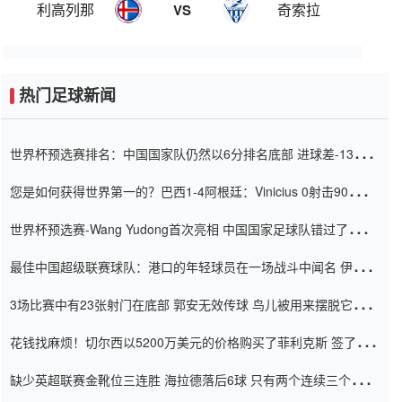
利高列那
奇索拉
VS
热门足球新闻
世界杯预选赛排名：中国国家队仍然以6分排名底部 进球差-13令人
震惊
您是如何获得世界第一的？巴西1-4阿根廷：Vinicius 0射击90分钟
内
世界杯预选赛-Wang Yudong首次亮相 中国国家足球队错过了世界
杯0-2
最佳中国超级联赛球队：港口的年轻球员在一场战斗中闻名 伊万放
弃了泰桑（Taishan）
3场比赛中有23张射门在底部 郭安无效传球 鸟儿被用来摆脱它
Setien痴迷于三名后卫
花钱找麻烦！切尔西以5200万美元的价格购买了菲利克斯 签了7年
并在半年内租了夏窗口
缺少英超联赛金靴位三连胜 海拉德落后6球 只有两个连续三个连续
三靴