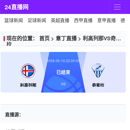
24直播网
篮球新闻
足球新闻
英超直播
西甲直播
意甲直播
德甲
现在的位置：
首页
>
意丁直播
>
利高列那VS奇索
拉
2026-05-10 22:00:00
已结束
VS
利高列那
奇索拉
直播源：