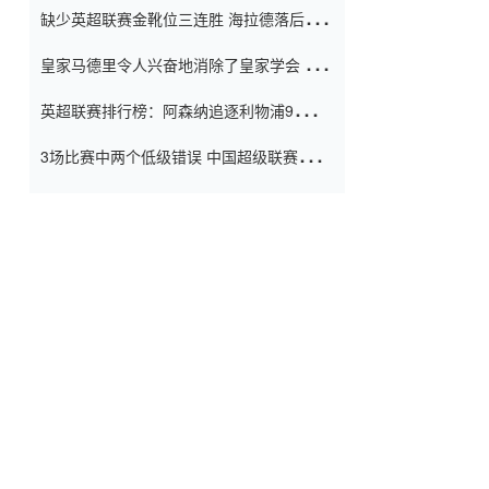
缺少英超联赛金靴位三连胜 海拉德落后6球
窗口
只有两个连续三个连续三靴
皇家马德里令人兴奋地消除了皇家学会 安
彭负责造成巨大的灾难！
英超联赛排行榜：阿森纳追逐利物浦9分 曼
联连续三件坏事
3场比赛中两个低级错误 中国超级联赛的前
守门员很老 是时候让位了 最好的继任者出
现