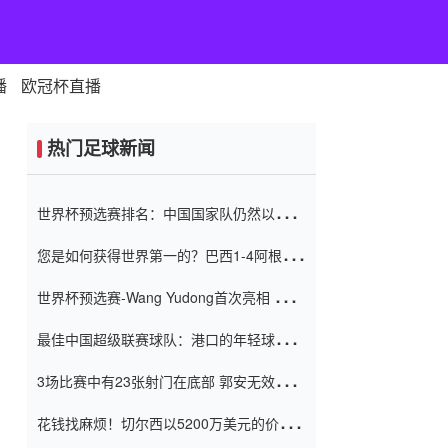
播
欧冠杯直播
热门足球新闻
世界杯预选赛排名：中国国家队仍然以6分
排名底部 进球差-13令人震惊
您是如何获得世界第一的？巴西1-4阿根
廷：Vinicius 0射击90分钟内
世界杯预选赛-Wang Yudong首次亮相 中国
国家足球队错过了世界杯0-2
最佳中国超级联赛球队：港口的年轻球员在
一场战斗中闻名 伊万放弃了泰桑
3场比赛中有23张射门在底部 郭安无效传球
（Taishan）
鸟儿被用来摆脱它 Setien痴迷于三名后卫
花钱找麻烦！切尔西以5200万美元的价格
购买了菲利克斯 签了7年 并在半年内租了夏